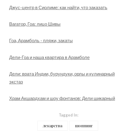
Джус-центр в Сиолиме: как найти, что заказать
Вагатор, Гоа: лицо Шивы
Гоа, Арамболь - пляжи, закаты
Дели-Гоа и наша квартира в Арамболе
Дели: врата Индии, бурундуки, орлы и кулинарный
экстаз
Храм Акшардхам и шоу фонтанов: Дели шикарный
Tagged In:
лекарства
шоппинг