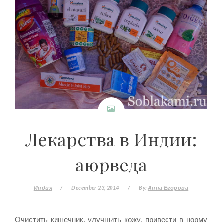
Лекарства в Индии:
аюрведа
Индия
/
December 23, 2014
/
By:
Анна Егорова
Очистить кишечник, улучшить кожу, привести в норму