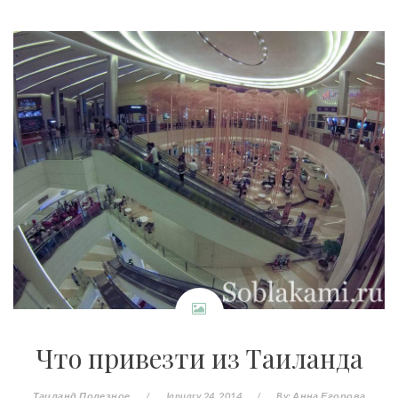
Что привезти из Таиланда
Таиланд
Полезное
/
January 24, 2014
/
By:
Анна Егорова