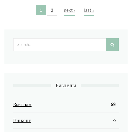
1
2
next ›
last »
Pages
Search form
Разделы
68
Вьетнам
9
Гонконг