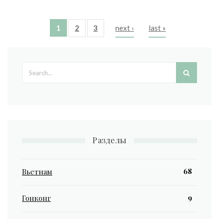
1
2
3
next ›
last »
Pages
Search form
Разделы
68
Вьетнам
9
Гонконг