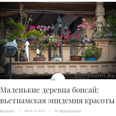
Маленькие деревца бонсай:
вьетнамская эпидемия красоты
Вьетнам
/
March 14, 2013
/
By:
Анна Егорова