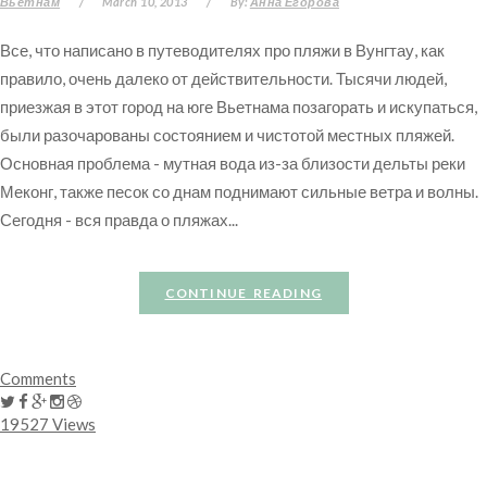
Вьетнам
/
March 10, 2013
/
By:
Анна Егорова
Все, что написано в путеводителях про пляжи в Вунгтау, как
правило, очень далеко от действительности. Тысячи людей,
приезжая в этот город на юге Вьетнама позагорать и искупаться,
были разочарованы состоянием и чистотой местных пляжей.
Основная проблема - мутная вода из-за близости дельты реки
Меконг, также песок со днам поднимают сильные ветра и волны.
Сегодня - вся правда о пляжах...
CONTINUE READING
Comments
19527 Views