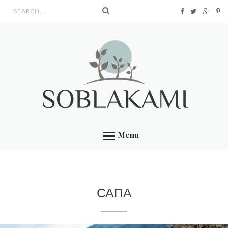
Search form
Menu
САПА