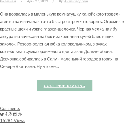
Вьетнам
/
April 27, 2013
/
By:
Анна Егорова
Она ворвалась в маленькую комнатушку ханойского трэвел-
агентства и начала что-то быстро и громко говорить. Огромные
красные щеки и узкие глазки-щелочки. Черная челка на лбу
аккуратно зачесана на бок и закреплена кучей блестящих
заколок. Розово-зеленая юбка колокольчиком, в руках
коктейльная сумка оранжевого цвета а-ля Дольчегабана.
Девчонка собиралась в Сапу - маленький городок в горах на
Севере Вьетнама. Ну что же,...
CONTINUE READING
Comments
15281 Views