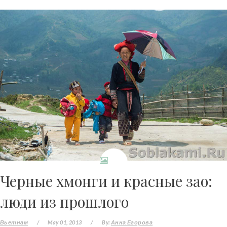
Черные хмонги и красные зао:
люди из прошлого
Вьетнам
/
May 01, 2013
/
By:
Анна Егорова