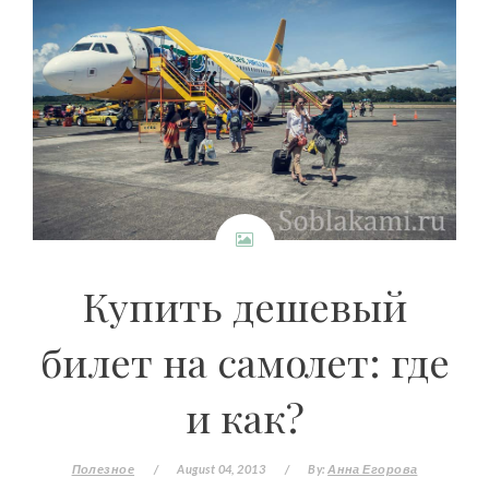
Купить дешевый
билет на самолет: где
и как?
Полезное
/
August 04, 2013
/
By:
Анна Егорова