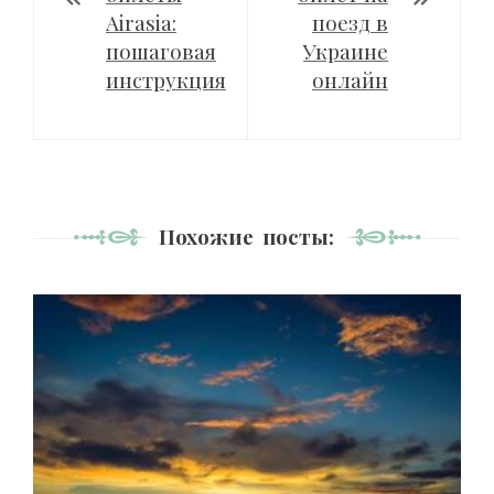
Airasia:
поезд в
пошаговая
Украине
инструкция
онлайн
Похожие посты: