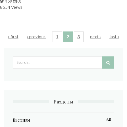
8554 Views
« first
‹ previous
1
2
3
next ›
last »
Pages
Search form
Разделы
68
Вьетнам