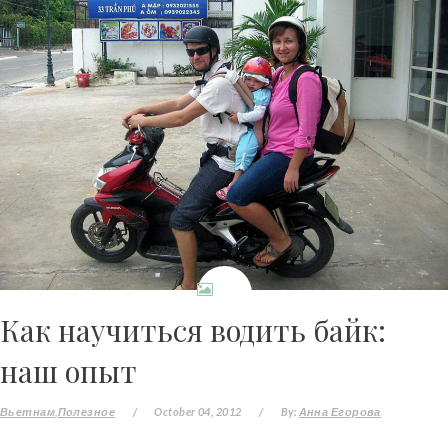
Как научиться водить байк:
наш опыт
Вьетнам
Полезное
/
October 04, 2012
/
By:
Анна Егорова