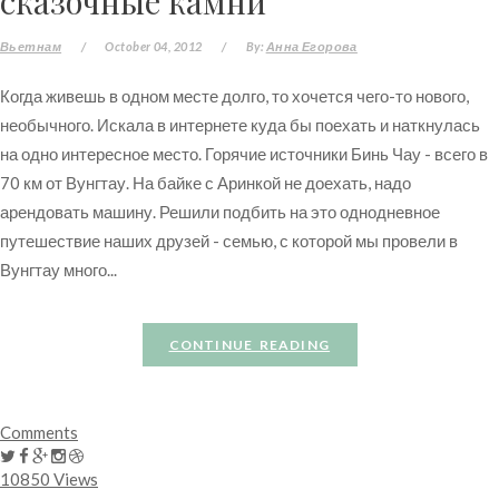
сказочные камни
Вьетнам
/
October 04, 2012
/
By:
Анна Егорова
Когда живешь в одном месте долго, то хочется чего-то нового,
необычного. Искала в интернете куда бы поехать и наткнулась
на одно интересное место. Горячие источники Бинь Чау - всего в
70 км от Вунгтау. На байке с Аринкой не доехать, надо
арендовать машину. Решили подбить на это однодневное
путешествие наших друзей - семью, с которой мы провели в
Вунгтау много...
CONTINUE READING
Comments
10850 Views