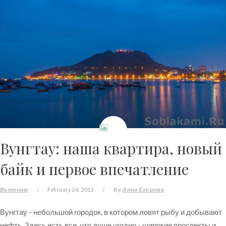
Вунгтау: наша квартира, новый
байк и первое впечатление
Вьетнам
/
February 24, 2013
/
By:
Анна Егорова
Вунгтау - небольшой городок, в котором ловят рыбу и добывают
нефть. Здесь есть все, что душе угодно - широкие проспекты и