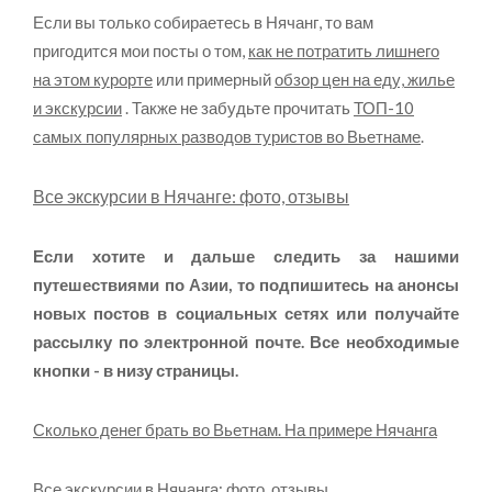
Если вы только собираетесь в Нячанг, то вам
пригодится мои посты о том,
как не потратить лишнего
на этом курорте
или примерный
обзор цен на еду, жилье
и экскурсии
. Также не забудьте прочитать
ТОП-10
самых популярных разводов туристов во Вьетнаме
.
Все экскурсии в Нячанге: фото, отзывы
Если хотите и дальше следить за нашими
путешествиями по Азии, то подпишитесь на анонсы
новых постов в социальных сетях или получайте
рассылку по электронной почте. Все необходимые
кнопки - в низу страницы.
Сколько денег брать во Вьетнам. На примере Нячанга
Все экскурсии в Нячанга: фото, отзывы