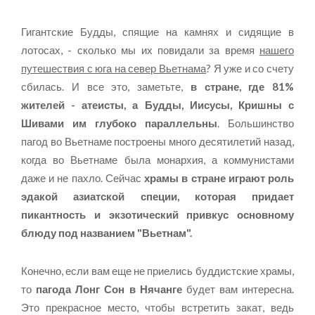
Гигантские Будды, спящие на камнях и сидящие в
лотосах, - сколько мы их повидали за время
нашего
путешествия с юга на север Вьетнама
? Я уже и со счету
сбилась. И все это, заметьте,
в стране, где 81%
жителей - атеисты, а Будды, Иисусы, Кришны с
Шивами им глубоко параллельны
. Большинство
пагод во Вьетнаме построены много десятилетий назад,
когда во Вьетнаме была монархия, а коммунистами
даже и не пахло. Сейчас
храмы в стране играют роль
эдакой азиатской специи, которая придает
пикантность и экзотический привкус основному
блюду под названием "Вьетнам".
Конечно, если вам еще не приелись буддистские храмы,
то
пагода Лонг Сон в Нячанге
будет вам интересна.
Это прекрасное место, чтобы встретить закат, ведь