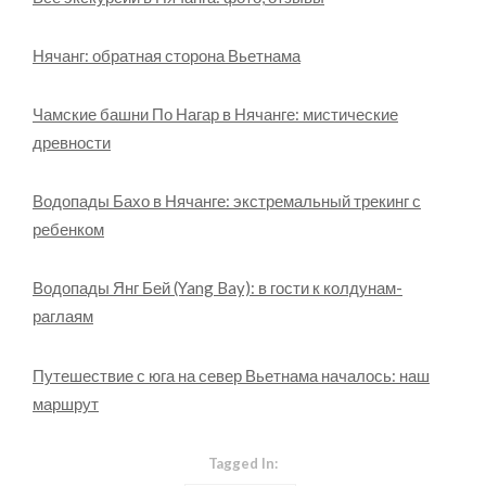
Нячанг: обратная сторона Вьетнама
Чамские башни По Нагар в Нячанге: мистические
древности
Водопады Бахо в Нячанге: экстремальный трекинг с
ребенком
Водопады Янг Бей (Yang Bay): в гости к колдунам-
раглаям
Путешествие с юга на север Вьетнама началось: наш
маршрут
Tagged In: