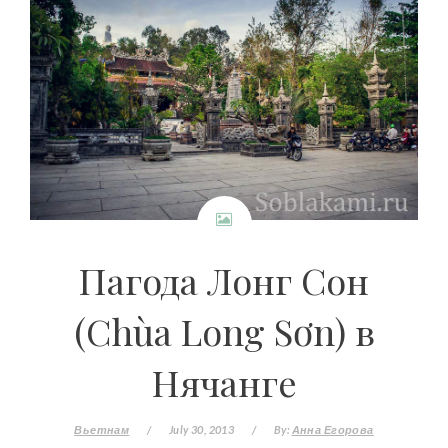
Пагода Лонг Сон
(Chùa Long Sơn) в
Нячанге
Вьетнам
/
July 30, 2013
/
By:
Анна Егорова