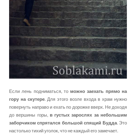
Если лень подниматься, то
можно заехать прямо на
гору на скутере
. Для этого возле входа в храм нужно
повернуть направо и ехать по дорожке вверх. Не доходя
до вершины горы,
в густых зарослях за небольшим
заборчиком спрятался большой спящий Будда
. Это
настолько тихий уголок, что не каждый его замечает.