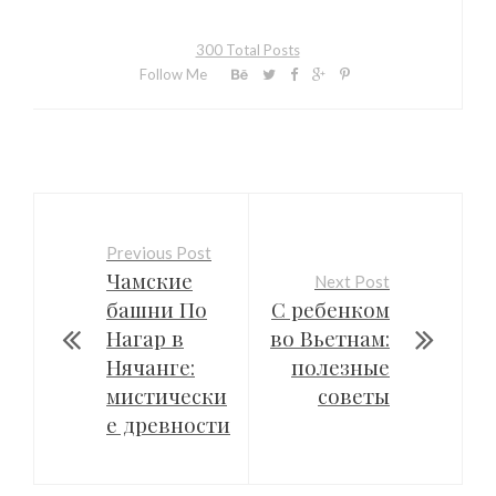
300 Total Posts
Follow Me
Previous Post
Чамские
Next Post
башни По
С ребенком
Нагар в
во Вьетнам:
Нячанге:
полезные
мистически
советы
е древности