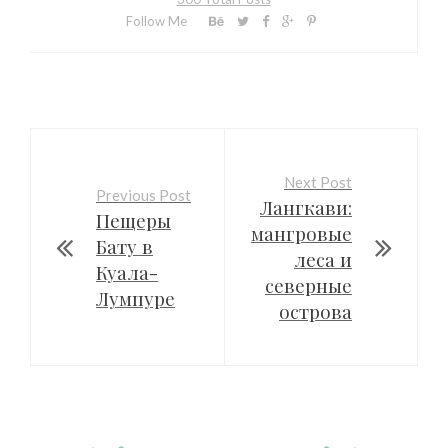
Follow Me
Next Post
Previous Post
Лангкави:
Пещеры
мангровые
Бату в
леса и
Куала-
северные
Лумпуре
острова