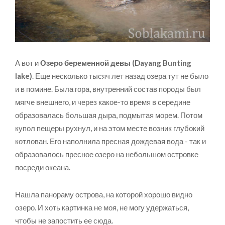
А вот и
Озеро беременной девы (Dayang Bunting
lake)
. Еще несколько тысяч лет назад озера тут не было
и в помине. Была гора, внутренний состав породы был
мягче внешнего, и через какое-то время в середине
образовалась большая дыра, подмытая морем. Потом
купол пещеры рухнул, и на этом месте возник глубокий
котлован. Его наполнила пресная дождевая вода - так и
образовалось пресное озеро на небольшом островке
посреди океана.
Нашла панораму острова, на которой хорошо видно
озеро. И хоть картинка не моя, не могу удержаться,
чтобы не запостить ее сюда.