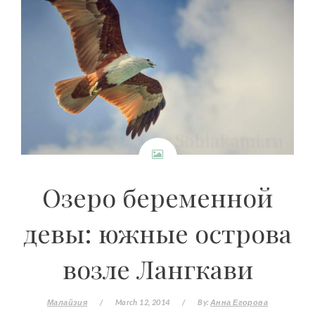
Озеро беременной
девы: южные острова
возле Лангкави
Малайзия
/
March 12, 2014
/
By:
Анна Егорова