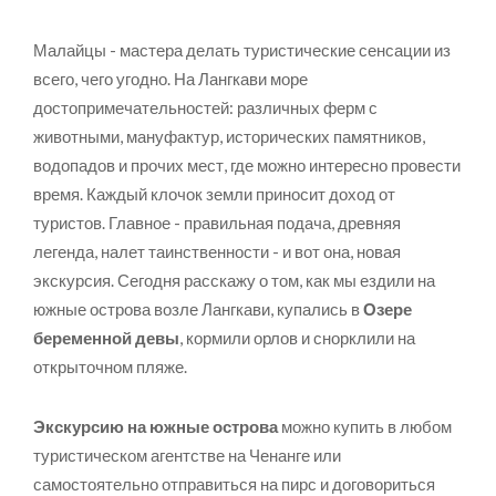
Малайцы - мастера делать туристические сенсации из
всего, чего угодно. На Лангкави море
достопримечательностей: различных ферм с
животными, мануфактур, исторических памятников,
водопадов и прочих мест, где можно интересно провести
время. Каждый клочок земли приносит доход от
туристов. Главное - правильная подача, древняя
легенда, налет таинственности - и вот она, новая
экскурсия. Сегодня расскажу о том, как мы ездили на
южные острова возле Лангкави, купались в
Озере
беременной девы
, кормили орлов и снорклили на
открыточном пляже.
Экскурсию на южные острова
можно купить в любом
туристическом агентстве на Ченанге или
самостоятельно отправиться на пирс и договориться