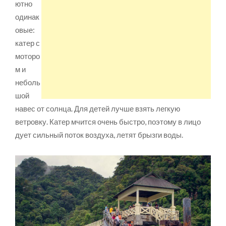
ютно
одинак
овые:
катер с
моторо
м и
неболь
шой
навес от солнца. Для детей лучше взять легкую
ветровку. Катер мчится очень быстро, поэтому в лицо
дует сильный поток воздуха, летят брызги воды.