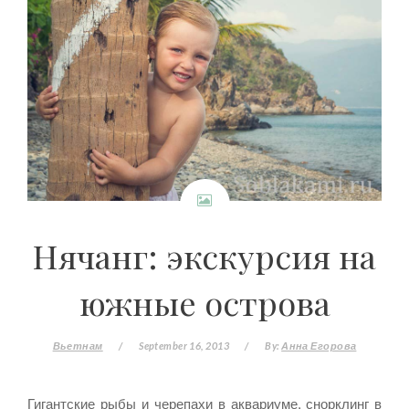
Нячанг: экскурсия на
южные острова
Вьетнам
/
September 16, 2013
/
By:
Анна Егорова
Гигантские рыбы и черепахи в аквариуме, снорклинг в