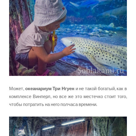
Может,
океанариум Три Нгуен
и не такой богатый, как в
комплексе Винперл, но все же это местечко стоит того,
чтобы потратить на него полчаса времени.