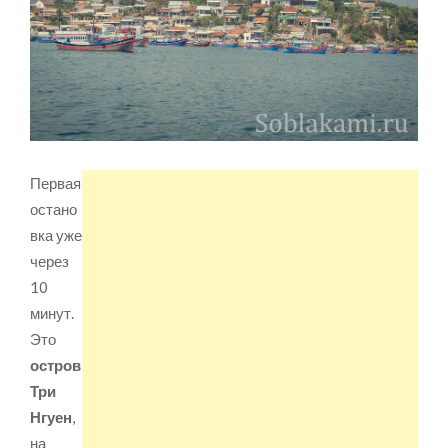
Первая
остано
вка уже
через
10
минут.
Это
остров
Три
Нгуен
,
на