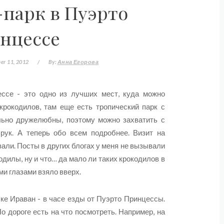
-парк в Пуэрто
нцессе
er 11, 2012
/
By:
Анна Егорова
ссе - это одно из лучших мест, куда можно
крокодилов, там еще есть тропический парк с
ьно дружелюбны, поэтому можно захватить с
 рук. А теперь обо всем подробнее. Визит на
ли. Посты в других блогах у меня не вызывали
одилы, ну и что… да мало ли таких крокодилов в
ми глазами взяло вверх.
ке Ираван - в часе езды от Пуэрто Принцессы.
о дороге есть на что посмотреть. Например, на