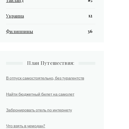
85
Таиланд
12
Украина
36
Филиппины
План Путешествия:
В отпуск самостоятельно, без турагентств
Найти бюджетный билет на самолет
Забронировать отель по интернету
Что взять в чемодан?