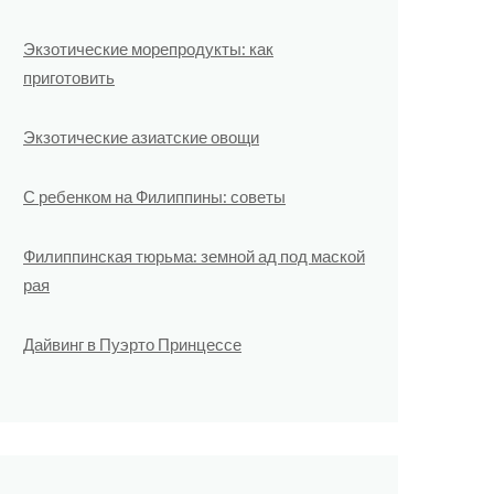
Экзотические морепродукты: как
приготовить
Экзотические азиатские овощи
С ребенком на Филиппины: советы
Филиппинская тюрьма: земной ад под маской
рая
Дайвинг в Пуэрто Принцессе