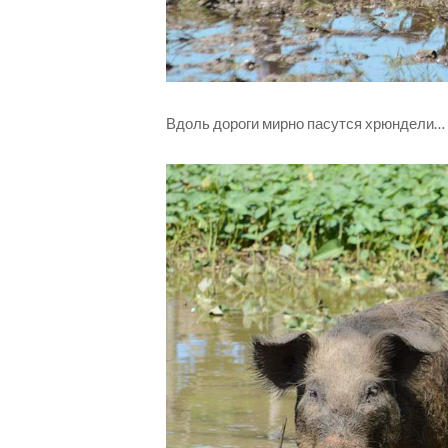
Вдоль дороги мирно пасутся хрюндели…