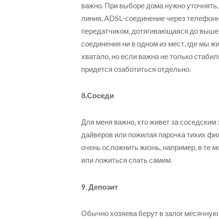
важно. При выборе дома нужно уточнять
линия, ADSL-соединение через телефонн
передатчиком, дотягивающаяся до вышек
соединения ни в одном из мест, где мы 
хватало, но если важна не только стабиль
придется озаботиться отдельно.
8.Соседи
Для меня важно, кто живет за соседским
дайверов или пожилая парочка тихих фи
очень осложнить жизнь, например, в те м
или ложиться спать самим.
9. Депозит
Обычно хозяева берут в залог месячную 