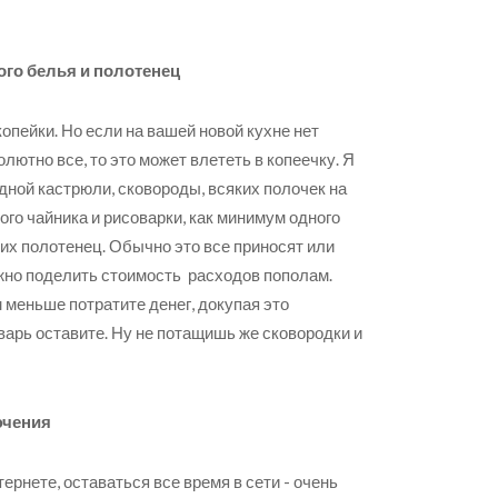
ого белья и полотенец
опейки. Но если на вашей новой кухне нет
лютно все, то это может влететь в копеечку. Я
дной кастрюли, сковороды, всяких полочек на
ого чайника и рисоварки, как минимум одного
их полотенец. Обычно это все приносят или
ожно поделить стоимость расходов пополам.
 меньше потратите денег, докупая это
варь оставите. Ну не потащишь же сковородки и
ючения
ернете, оставаться все время в сети - очень