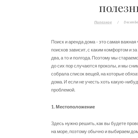
полезн
Полезное
/
December
Поиск и аренда дома - это самая важная
поисков зависит, с каким комфортом и з
два, а то и полгода. Поэтому мы стараем
до сих пор случаются проколы, и мы сним
собрала список вещей, на которые обяз
дома. И если не учесть хоть какую-нибу
проблемой.
1. Местоположение
Здесь нужно решить, как вы будете пров
на море, поэтому обычно и выбираем дом