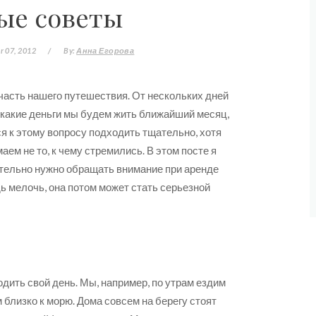
ые советы
 07, 2012
/
By:
Анна Егорова
 часть нашего путешествия. От нескольких дней
а какие деньги мы будем жить ближайший месяц,
ся к этому вопросу подходить тщательно, хотя
аем не то, к чему стремились. В этом посте я
ательно нужно обращать внимание при аренде
дь мелочь, она потом может стать серьезной
одить свой день. Мы, например, по утрам ездим
 близко к морю. Дома совсем на берегу стоят