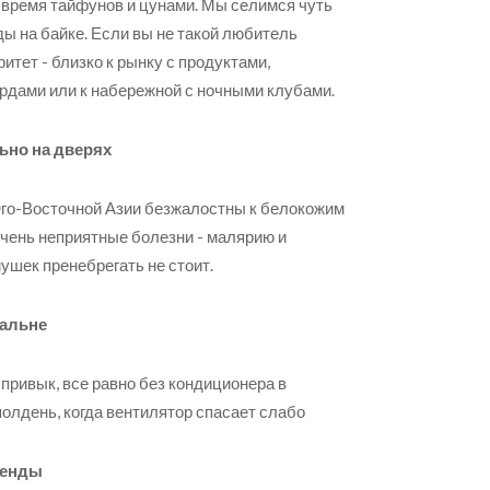
о время тайфунов и цунами. Мы селимся чуть
зды на байке. Если вы не такой любитель
итет - близко к рынку с продуктами,
ордами или к набережной с ночными клубами.
льно на дверях
 Юго-Восточной Азии безжалостны к белокожим
очень неприятные болезни - малярию и
мушек пренебрегать не стоит.
пальне
 привык, все равно без кондиционера в
полдень, когда вентилятор спасает слабо
аренды