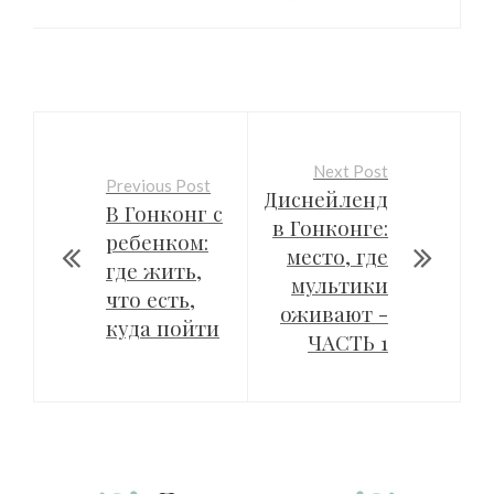
Next Post
Previous Post
Диснейленд
В Гонконг с
в Гонконге:
ребенком:
место, где
где жить,
мультики
что есть,
оживают -
куда пойти
ЧАСТЬ 1