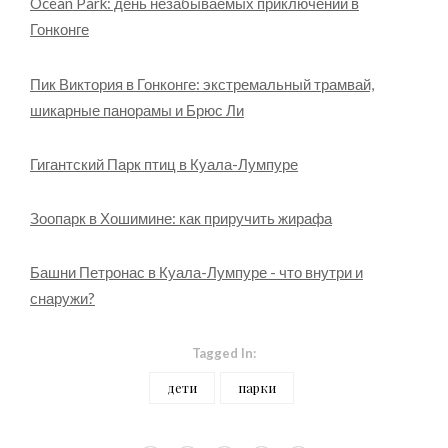
Ocean Park: день незабываемых приключений в
Гонконге
Пик Виктория в Гонконге: экстремальный трамвай,
шикарные панорамы и Брюс Ли
Гигантский Парк птиц в Куала-Лумпуре
Зоопарк в Хошимине: как приручить жирафа
Башни Петронас в Куала-Лумпуре - что внутри и
снаружи?
Tagged In:
дети
парки