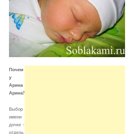
Почем
у
Арина
Арина?
Выбор
имени
дочке -
отдель