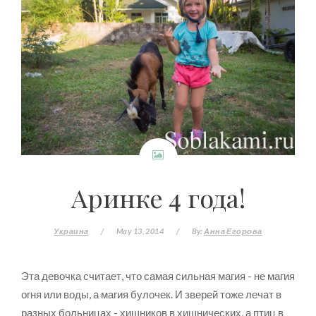
Аринке 4 года!
Украина
/
May 13, 2014
/
By:
Анна Егорова
Эта девочка считает, что самая сильная магия - не магия
огня или воды, а магия булочек. И зверей тоже лечат в
разных больницах - хищников в хищнических, а птиц в