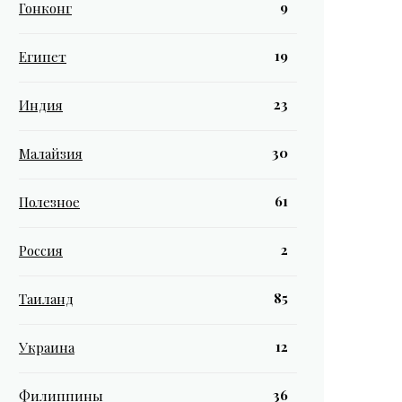
9
Гонконг
19
Египет
23
Индия
30
Малайзия
61
Полезное
2
Россия
85
Таиланд
12
Украина
36
Филиппины