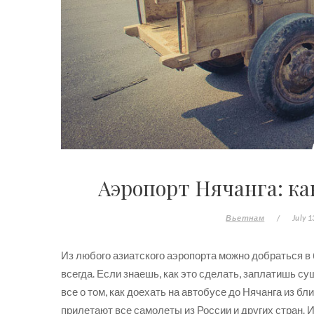
Аэропорт Нячанга: как
Вьетнам
/
July 1
Из любого азиатского аэропорта можно добраться в
всегда. Если знаешь, как это сделать, заплатишь су
все о том, как доехать на автобусе до Нячанга из 
прилетают все самолеты из России и других стран. Ит