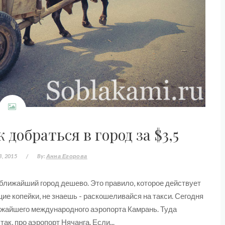
 добраться в город за $3,5
3, 2015
/
By:
Анна Егорова
 ближайший город дешево. Это правило, которое действует
щие копейки, не знаешь - раскошеливайся на такси. Сегодня
ближайшего международного аэропорта Камрань. Туда
ак, про аэропорт Нячанга. Если...