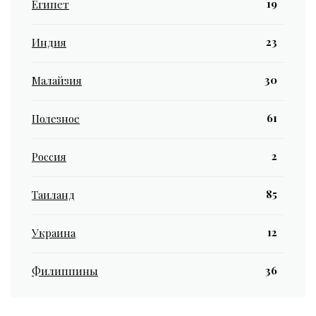
19
Египет
23
Индия
30
Малайзия
61
Полезное
2
Россия
85
Таиланд
12
Украина
36
Филиппины