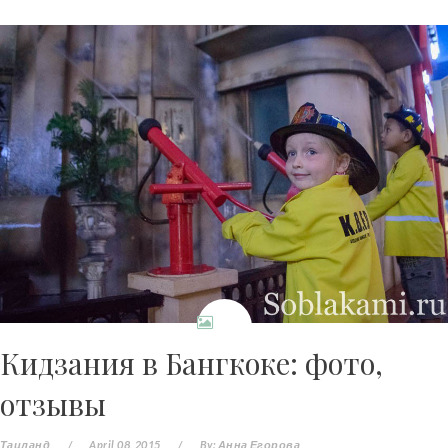
Кидзания в Бангкоке: фото,
отзывы
Таиланд
/
April 08, 2015
/
By:
Анна Егорова