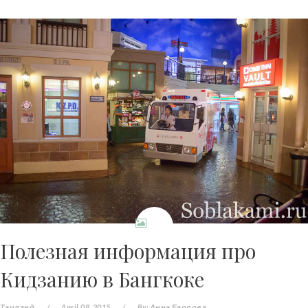
Полезная информация про
Кидзанию в Бангкоке
Таиланд
/
April 08, 2015
/
By:
Анна Егорова