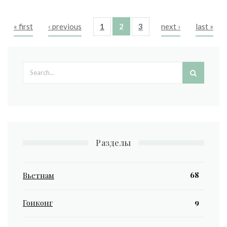
« first
‹ previous
1
2
3
next ›
last »
Pages
Search form
Разделы
68
Вьетнам
9
Гонконг