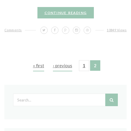
CONTINUE READING
Comments
10849 Views
« first
‹ previous
1
2
Pages
Search form