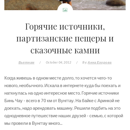
Горячие источники,
партизанские пещеры и
сказочные камни
Вьетнам
/
October 04, 2012
/
By:
Анна Егорова
Когда живешь в одном месте долго, то хочется чего-то
нового, необычного. Искала в интернете куда бы поехать и
наткнулась на одно интересное место. Горячие источники
Бинь Чау - всего в 70 км от Вунгтау. На байке с Аринкой не
доехать, надо арендовать машину. Решили подбить на это
однодневное путешествие наших друзей - семью, с которой
мы провели в Вунгтау много...