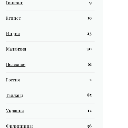
9
Гонконг
19
Египет
23
Индия
30
Малайзия
61
Полезное
2
Россия
85
Таиланд
12
Украина
36
Филиппины