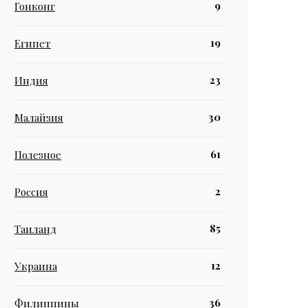
9
Гонконг
19
Египет
23
Индия
30
Малайзия
61
Полезное
2
Россия
85
Таиланд
12
Украина
36
Филиппины